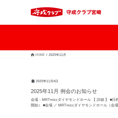
コ
ナ
ン
ビ
テ
ゲ
ン
ー
ツ
シ
へ
ョ
ス
ン
キ
に
ッ
移
HOME
2025年11月
プ
動
2025年11月4日
2025年11月 例会のお知らせ
会場：MRTmiccダイヤモンドホール 【 詳細 】 ■日程 ／ 
開始） ■会場 ／ MRTmiccダイヤモンドホール（会場