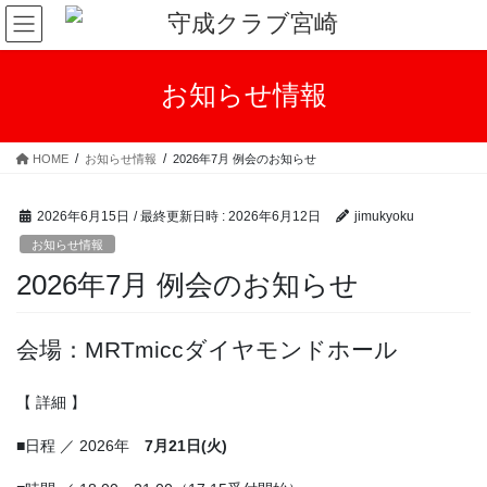
コ
ナ
ン
ビ
テ
ゲ
ン
ー
お知らせ情報
ツ
シ
へ
ョ
ス
ン
HOME
お知らせ情報
2026年7月 例会のお知らせ
キ
に
ッ
移
プ
動
2026年6月15日
/ 最終更新日時 :
2026年6月12日
jimukyoku
お知らせ情報
2026年7月 例会のお知らせ
会場：MRTmiccダイヤモンドホール
【 詳細 】
■日程 ／ 2026年
7月21日(火)