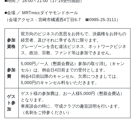
■時間 ／ 18:00～21:00（17:15受付開始）
■会場 ／ MRTmiccダイヤモンドホール
（会場アクセス：宮崎市橘通西4丁目6-7 ☎0985-25-3111）
双方向のビジネスの意思をお持ちで、決裁権をお持ちの
参加
経営者、及びそれに準ずる方に限ります。
資格
グレーゾーンを含む違法ビジネス、ネットワークビジネ
ス、政治、宗教、ファンド等は参加できません。
5,000円／一人（懇親会費込）参加の取り消し（キャン
参加
セル）は、例会日4日前までの受付とします。
費
例会4日前以降のキャンセル、欠席につきましては、
5,000円のキャンセル料をいただきます。
ゲスト様の参加費は、お一人様5,000円（懇親会費込）
ゲス
となります。
ト参
車座談会の時に、守成クラブの趣旨説明を行います。
加
（名刺をご持参ください）