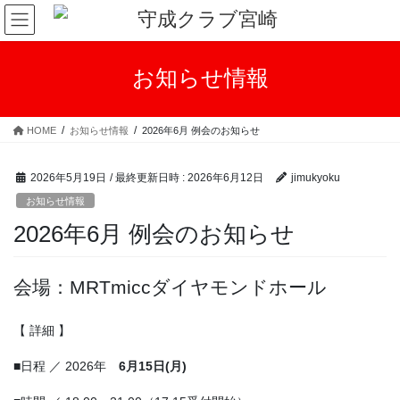
コ
ナ
ン
ビ
テ
ゲ
ン
ー
お知らせ情報
ツ
シ
へ
ョ
ス
ン
HOME
お知らせ情報
2026年6月 例会のお知らせ
キ
に
ッ
移
プ
動
2026年5月19日
/ 最終更新日時 :
2026年6月12日
jimukyoku
お知らせ情報
2026年6月 例会のお知らせ
会場：MRTmiccダイヤモンドホール
【 詳細 】
■日程 ／ 2026年
6月15日(月)