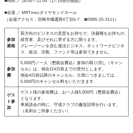
■時間 ／ 18:00～21:00（17:15受付開始）
■会場 ／ MRTmiccダイヤモンドホール
（会場アクセス：宮崎市橘通西4丁目6-7 ☎0985-25-3111）
双方向のビジネスの意思をお持ちで、決裁権をお持ちの
参加
経営者、及びそれに準ずる方に限ります。
資格
グレーゾーンを含む違法ビジネス、ネットワークビジネ
ス、政治、宗教、ファンド等は参加できません。
5,000円／一人（懇親会費込）参加の取り消し（キャン
参加
セル）は、例会日4日前までの受付とします。
費
例会4日前以降のキャンセル、欠席につきましては、
5,000円のキャンセル料をいただきます。
ゲスト様の参加費は、お一人様5,000円（懇親会費込）
ゲス
となります。
ト参
車座談会の時に、守成クラブの趣旨説明を行います。
加
（名刺をご持参ください）