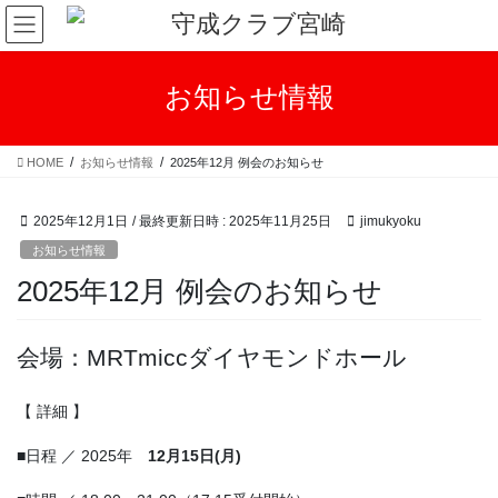
コ
ナ
ン
ビ
テ
ゲ
ン
ー
お知らせ情報
ツ
シ
へ
ョ
ス
ン
HOME
お知らせ情報
2025年12月 例会のお知らせ
キ
に
ッ
移
プ
動
2025年12月1日
/ 最終更新日時 :
2025年11月25日
jimukyoku
お知らせ情報
2025年12月 例会のお知らせ
会場：MRTmiccダイヤモンドホール
【 詳細 】
■日程 ／ 2025年
12月15日(月)