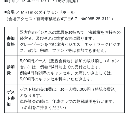
■時間 ／ 18:00～21:00（17:15受付開始）
■会場 ／ MRTmiccダイヤモンドホール
（会場アクセス：宮崎市橘通西4丁目6-7 ☎0985-25-3111）
双方向のビジネスの意思をお持ちで、決裁権をお持ちの
参加
経営者、及びそれに準ずる方に限ります。
資格
グレーゾーンを含む違法ビジネス、ネットワークビジネ
ス、政治、宗教、ファンド等は参加できません。
5,000円／一人（懇親会費込）参加の取り消し（キャン
参加
セル）は、例会日4日前までの受付とします。
費
例会4日前以降のキャンセル、欠席につきましては、
5,000円のキャンセル料をいただきます。
ゲスト様の参加費は、お一人様5,000円（懇親会費込）
ゲス
となります。
ト参
車座談会の時に、守成クラブの趣旨説明を行います。
加
（名刺をご持参ください）