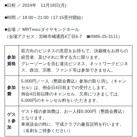
■日程 ／ 2024年 11月18日(月)
■時間 ／ 18:00～21:00（17:15受付開始）
■会場 ／ MRTmiccダイヤモンドホール
（会場アクセス：宮崎市橘通西4丁目6-7 ☎0985-25-3111）
双方向のビジネスの意思をお持ちで、決裁権をお持ちの
参加
経営者、及びそれに準ずる方に限ります。
資格
グレーゾーンを含む違法ビジネス、ネットワークビジネ
ス、政治、宗教、ファンド等は参加できません。
5,000円／一人（懇親会費込）参加の取り消し（キャン
参加
セル）は、例会日4日前までの受付とします。
費
例会4日前以降のキャンセル、欠席につきましては、
5,000円のキャンセル料をいただきます。
ゲスト様の参加費は、お一人様5,000円（懇親会費込）
ゲス
となります。
ト参
車座談会の時に、守成クラブの趣旨説明を行います。
加
（名刺をご持参ください）