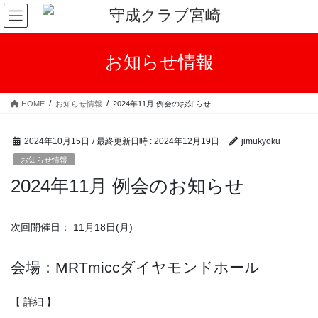
コ
ナ
ン
ビ
テ
ゲ
ン
ー
お知らせ情報
ツ
シ
へ
ョ
ス
ン
HOME
お知らせ情報
2024年11月 例会のお知らせ
キ
に
ッ
移
プ
動
2024年10月15日
/ 最終更新日時 :
2024年12月19日
jimukyoku
お知らせ情報
2024年11月 例会のお知らせ
次回開催日： 11月18日(月)
会場：MRTmiccダイヤモンドホール
【 詳細 】