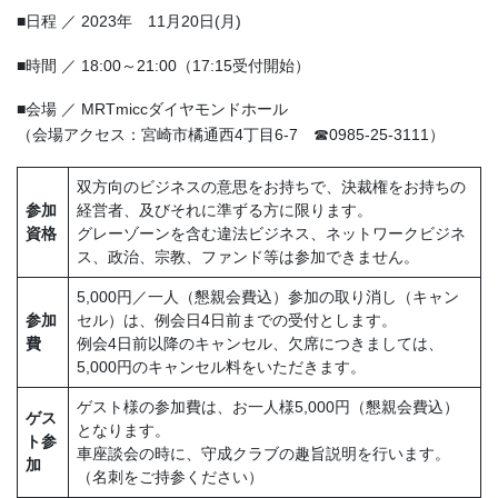
■日程 ／ 2023年 11月20日(月)
■時間 ／ 18:00～21:00（17:15受付開始）
■会場 ／ MRTmiccダイヤモンドホール
（会場アクセス：宮崎市橘通西4丁目6-7 ☎0985-25-3111）
双方向のビジネスの意思をお持ちで、決裁権をお持ちの
参加
経営者、及びそれに準ずる方に限ります。
資格
グレーゾーンを含む違法ビジネス、ネットワークビジネ
ス、政治、宗教、ファンド等は参加できません。
5,000円／一人（懇親会費込）参加の取り消し（キャン
参加
セル）は、例会日4日前までの受付とします。
費
例会4日前以降のキャンセル、欠席につきましては、
5,000円のキャンセル料をいただきます。
ゲスト様の参加費は、お一人様5,000円（懇親会費込）
ゲス
となります。
ト参
車座談会の時に、守成クラブの趣旨説明を行います。
加
（名刺をご持参ください）