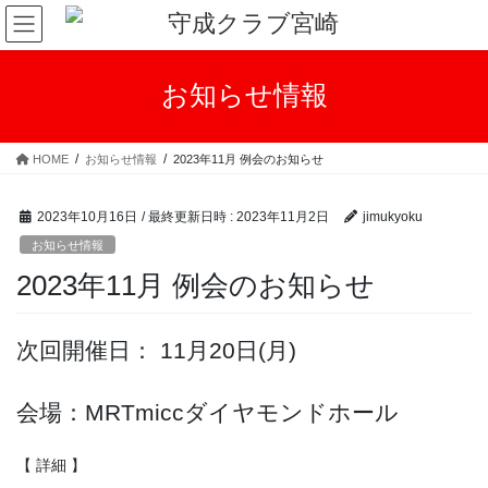
コ
ナ
ン
ビ
テ
ゲ
ン
ー
お知らせ情報
ツ
シ
へ
ョ
ス
ン
HOME
お知らせ情報
2023年11月 例会のお知らせ
キ
に
ッ
移
プ
動
2023年10月16日
/ 最終更新日時 :
2023年11月2日
jimukyoku
お知らせ情報
2023年11月 例会のお知らせ
次回開催日： 11月20日(月)
会場：MRTmiccダイヤモンドホール
【 詳細 】