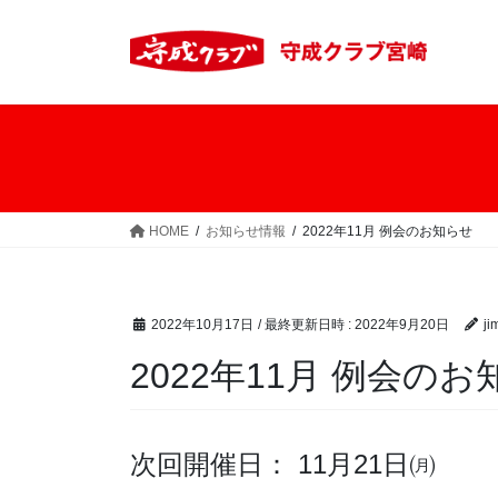
コ
ナ
ン
ビ
テ
ゲ
ン
ー
ツ
シ
へ
ョ
ス
ン
キ
に
ッ
移
HOME
お知らせ情報
2022年11月 例会のお知らせ
プ
動
2022年10月17日
/ 最終更新日時 :
2022年9月20日
ji
2022年11月 例会の
次回開催日： 11月21日㈪