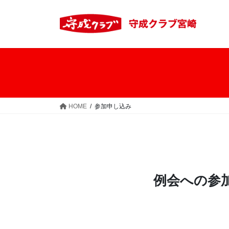
コ
ナ
ン
ビ
テ
ゲ
ン
ー
ツ
シ
へ
ョ
ス
ン
キ
に
ッ
移
HOME
参加申し込み
プ
動
例会への参