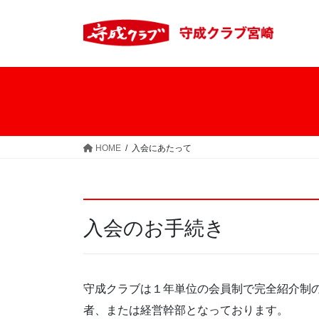
コ
ナ
ン
ビ
テ
ゲ
ン
ー
ツ
シ
へ
ョ
ス
ン
キ
に
ッ
移
HOME
入会にあたって
プ
動
入会のお手続き
守成クラブは１年単位の会員制で完全紹介制
者、または経営幹部となっております。